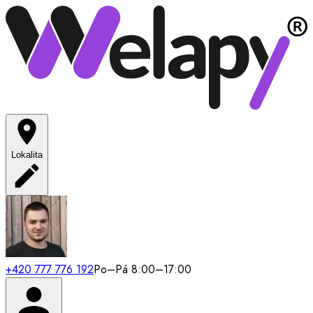
Lokalita
+420 777 776 192
Po–Pá 8:00–17:00