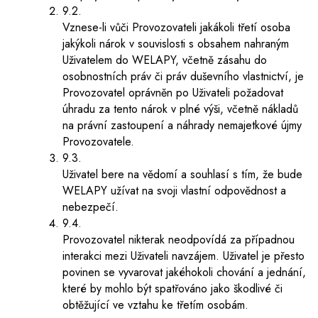
9.2.
Vznese-li vůči Provozovateli jakákoli třetí osoba
jakýkoli nárok v souvislosti s obsahem nahraným
Uživatelem do WELAPY, včetně zásahu do
osobnostních práv či práv duševního vlastnictví, je
Provozovatel oprávněn po Uživateli požadovat
úhradu za tento nárok v plné výši, včetně nákladů
na právní zastoupení a náhrady nemajetkové újmy
Provozovatele.
9.3.
Uživatel bere na vědomí a souhlasí s tím, že bude
WELAPY užívat na svoji vlastní odpovědnost a
nebezpečí.
9.4.
Provozovatel nikterak neodpovídá za případnou
interakci mezi Uživateli navzájem. Uživatel je přesto
povinen se vyvarovat jakéhokoli chování a jednání,
které by mohlo být spatřováno jako škodlivé či
obtěžující ve vztahu ke třetím osobám.