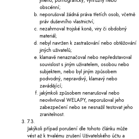
jméno, pornografický, výhrůžný nebo
obscénní;
neporušoval žádná práva třetích osob, včetně
práv duševního vlastnictví;
nezahrnoval trojské koně, viry či obdobný
materiál;
nebyl navržen k zastrašování nebo obtěžování
jiných uživatelů;
klamavě nenaznačoval nebo nepředstavoval
souvislost s jiným uživatelem, osobou nebo
subjektem, nebo byl jiným způsobem
podvodný, nepravdivý, klamavý nebo
zavádějící;
jakýmkoli způsobem nenarušoval nebo
neovlivňoval WELAPY, neporušoval jeho
zabezpečení nebo se nesnažil testovat jeho
zranitelnost.
7.3.
Jakýkoli případ porušení dle tohoto článku může
vést až k trvalému zrušení Uživatelského účtu a