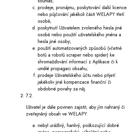
souhlas;
prodeje, pronájmu, poskytování další licence
nebo půjčování jakékoli části WELAPY třetí
osobě;
poskytnutí Uživatelem zvoleného hesla jiné
osobě nebo použití uživatelského jména a
hesla jiné osoby;
použití automatizovaných způsobů (včetně
botů a robotů scraper nebo spider) ke
shromažďování informací z Aplikace či k
umělé propagaci obsahu;
prodeje Uživatelského účtu nebo přijetí
jakékoliv jiné kompenzace finanční či
obdobné povahy za něj.
7.2.
Uživatel je dále povinen zajistit, aby jím nahraný či
zveřejněný obsah ve WELAPY:
nebyl urážlivý, hanlivý, poškozující dobré