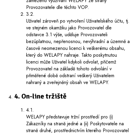
zamezeno využívání WELAPY ze strany
Provozovatele dle těchto VOP.
3.2.
Uživatel zároveň po vytvoření Uživatelského účtu, tj.
ve stejném okamžiku jako Provozovatel dle
odstavce 3.1 výše, uděluje Provozovateli
bezúplatnou, nepřenosnou, nevýhradní a územně a
časově neomezenou licenci k veškerému obsahu,
který do WELAPY nahraje. Takto poskytnutou
licenci může Uživatel kdykoli odvolat, přičemž
Provozovatel na základě tohoto odvolání v
přiměřené době odstraní veškerý Uživatelem
nahraný a zveřejněný obsah ve WELAPY.
4. On-line tržiště
4.1.
WELAPY představuje tržní prostředí pro (i)
Zákazníky na straně jedné a (ii) Poskytovatele na
straně druhé, prostřednictvím kterého Provozovatel