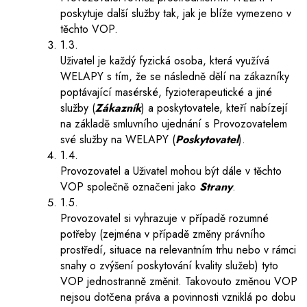
poskytuje další služby tak, jak je blíže vymezeno v
těchto VOP.
1.3.
Uživatel je každý fyzická osoba, která využívá
WELAPY s tím, že se následně dělí na zákazníky
poptávající masérské, fyzioterapeutické a jiné
služby (
Zákazník
) a poskytovatele, kteří nabízejí
na základě smluvního ujednání s Provozovatelem
své služby na WELAPY (
Poskytovatel
).
1.4.
Provozovatel a Uživatel mohou být dále v těchto
VOP společně označeni jako
Strany
.
1.5.
Provozovatel si vyhrazuje v případě rozumné
potřeby (zejména v případě změny právního
prostředí, situace na relevantním trhu nebo v rámci
snahy o zvýšení poskytování kvality služeb) tyto
VOP jednostranně změnit. Takovouto změnou VOP
nejsou dotčena práva a povinnosti vzniklá po dobu