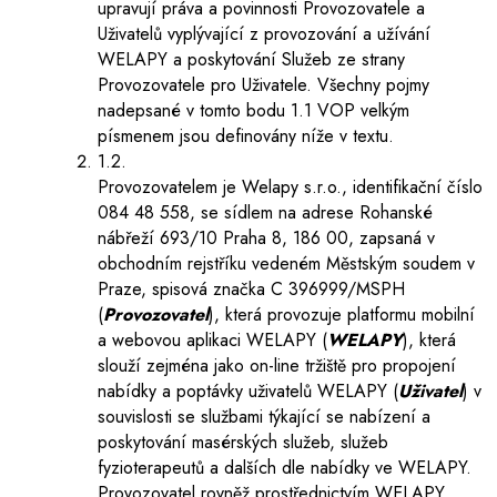
upravují práva a povinnosti Provozovatele a
Uživatelů vyplývající z provozování a užívání
WELAPY a poskytování Služeb ze strany
Provozovatele pro Uživatele. Všechny pojmy
nadepsané v tomto bodu 1.1 VOP velkým
písmenem jsou definovány níže v textu.
1.2.
Provozovatelem je Welapy s.r.o., identifikační číslo
084 48 558, se sídlem na adrese Rohanské
nábřeží 693/10 Praha 8, 186 00, zapsaná v
obchodním rejstříku vedeném Městským soudem v
Praze, spisová značka C 396999/MSPH
(
Provozovatel
), která provozuje platformu mobilní
a webovou aplikaci WELAPY (
WELAPY
), která
slouží zejména jako on-line tržiště pro propojení
nabídky a poptávky uživatelů WELAPY (
Uživatel
) v
souvislosti se službami týkající se nabízení a
poskytování masérských služeb, služeb
fyzioterapeutů a dalších dle nabídky ve WELAPY.
Provozovatel rovněž prostřednictvím WELAPY