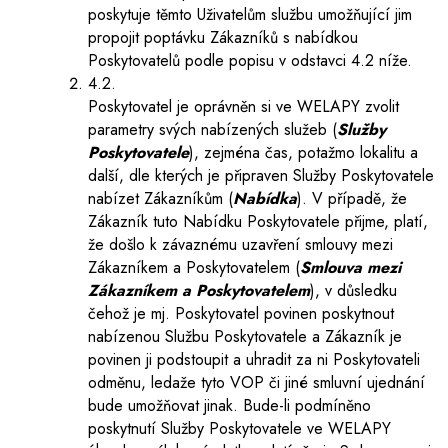
poskytuje těmto Uživatelům službu umožňující jim
propojit poptávku Zákazníků s nabídkou
Poskytovatelů podle popisu v odstavci 4.2 níže.
4.2.
Poskytovatel je oprávněn si ve WELAPY zvolit
parametry svých nabízených služeb (
Služby
Poskytovatele
), zejména čas, potažmo lokalitu a
další, dle kterých je připraven Služby Poskytovatele
nabízet Zákazníkům (
Nabídka
). V případě, že
Zákazník tuto Nabídku Poskytovatele přijme, platí,
že došlo k závaznému uzavření smlouvy mezi
Zákazníkem a Poskytovatelem (
Smlouva mezi
Zákazníkem a Poskytovatelem
), v důsledku
čehož je mj. Poskytovatel povinen poskytnout
nabízenou Službu Poskytovatele a Zákazník je
povinen ji podstoupit a uhradit za ni Poskytovateli
odměnu, ledaže tyto VOP či jiné smluvní ujednání
bude umožňovat jinak. Bude-li podmíněno
poskytnutí Služby Poskytovatele ve WELAPY