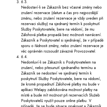
6.3.
Nedostaví-li se Zákazník bez včasné změny nebo
zrušení rezervace (datum a čas pro nejpozdější
změnu, nebo zrušení rezervace je vždy uveden při
rezervaci služby) na sjednaný termín k poskytnutí
Služby Poskytovatele, bere na vědomí, že mu
Zálohová platba propadá bez možnosti navrácení.
Zákazník a Poskytovatel si sjednávají, že v případě
sporu o řádnosti změny, nebo zrušení rezervace je
věc oprávněn rozsoudit závazně Provozovatel.
6.4.
Nedomluví-li se Zákazník s Poskytovatelem na
zrušení, nebo přesunutí sjednaného termínu a
Zákazník se nedostaví ve sjednaný termín k
poskytnutí Služby Poskytovatele, bere na vědomí,
že kromě propadnutí Zálohové platby mu bude v
aplikaci Welapy zablokována možnost platby na
místě a bude mít možnost při rezervacích Služeb
Poskytovatelů využít pouze online platbu. V
případě, že se bude situace opakovat a Zákazník