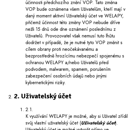
účinnosti předchozího znění VOP. Tato změna
VOP bude oznámena všem Uživatelům, kteří mají v
daný moment aktivní Uživatelský účet ve WELAPY,
přičemž účinnost této změny VOP nebude dříve
nežli 15 dnů ode dne oznámení poslednímu z
Uživatelů. Provozovatel však nemusí tuto lhůtu
dodržet v případě, že je nutné tyto VOP změnit s
cílem obrany proti neočekávanému a
bezprostředně hrozícímu nebezpečí spojenému s
ochranou WELAPY a/nebo Uživatelů před
podvodem, malwarem, spamem, porušením
zabezpečení osobních údajů nebo jinými
kybernetickými riziky.
2. Uživatelský účet
2.1.
K využívání WELAPY je možné, aby si Uživatel zřídil
svůj vlastní uživatelský účet (
Uživatelský účet
).
Uživatelský účet je možné vytvořit přímo ve