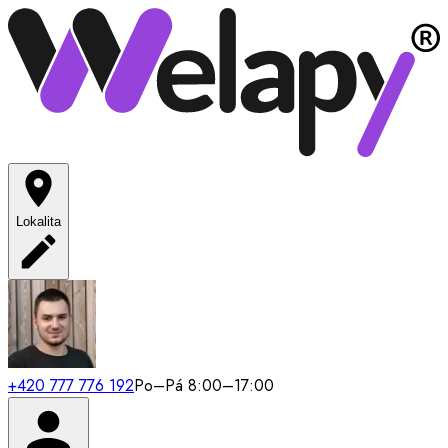
Lokalita
+420 777 776 192
Po–Pá 8:00–17:00