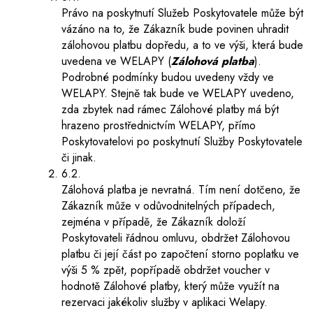
Právo na poskytnutí Služeb Poskytovatele může být
vázáno na to, že Zákazník bude povinen uhradit
zálohovou platbu dopředu, a to ve výši, která bude
uvedena ve WELAPY (
Zálohová platba
).
Podrobné podmínky budou uvedeny vždy ve
WELAPY. Stejně tak bude ve WELAPY uvedeno,
zda zbytek nad rámec Zálohové platby má být
hrazeno prostřednictvím WELAPY, přímo
Poskytovatelovi po poskytnutí Služby Poskytovatele
či jinak.
6.2.
Zálohová platba je nevratná. Tím není dotčeno, že
Zákazník může v odůvodnitelných případech,
zejména v případě, že Zákazník doloží
Poskytovateli řádnou omluvu, obdržet Zálohovou
platbu či její část po započtení storno poplatku ve
výši 5 % zpět, popřípadě obdržet voucher v
hodnotě Zálohové platby, který může využít na
rezervaci jakékoliv služby v aplikaci Welapy.