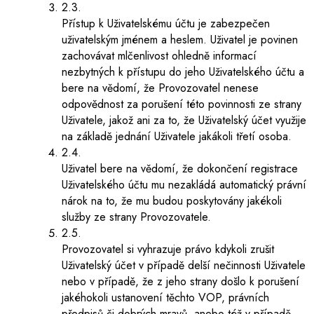
2.3.
Přístup k Uživatelskému účtu je zabezpečen
uživatelským jménem a heslem. Uživatel je povinen
zachovávat mlčenlivost ohledně informací
nezbytných k přístupu do jeho Uživatelského účtu a
bere na vědomí, že Provozovatel nenese
odpovědnost za porušení této povinnosti ze strany
Uživatele, jakož ani za to, že Uživatelský účet využije
na základě jednání Uživatele jakákoli třetí osoba.
2.4.
Uživatel bere na vědomí, že dokončení registrace
Uživatelského účtu mu nezakládá automatický právní
nárok na to, že mu budou poskytovány jakékoli
služby ze strany Provozovatele.
2.5.
Provozovatel si vyhrazuje právo kdykoli zrušit
Uživatelský účet v případě delší nečinnosti Uživatele
nebo v případě, že z jeho strany došlo k porušení
jakéhokoli ustanovení těchto VOP, právních
předpisů či dobrých mravů, anebo též v případě,