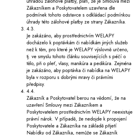
úhradou zálohové platby, platí, že je Smlouva mezi
Zákazníkem a Poskytovatelem uzavřena dle
podmínek tohoto odstavce s odkládací podmínkou
úhrady této zálohové platby ze strany Zákazníka.
4.3.
Je zakázáno, aby prostřednictvím WELAPY
docházelo k poptávkám či nabídkám jiných služeb
než k těm, pro které je WELAPY výslovně určeno,
tj. ve smyslu tohoto článku souvisejících s péčí o
tělo, při o pleť, vlasy, manikúra a pedikúra. Zejména
je zakázáno, aby poptávka či nabídka na WELAPY
byla v rozporu s dobrými mravy či právními
předpisy.
4.4.
Zákazník a Poskytovatel berou na vědomí, že na
uzavření Smlouvy mezi Zákazníkem a
Poskytovatelem prostřednictvím WELAPY neexistuje
právní nárok. V případě, že nedojde k propojení
Poskytovatele a Zákazníka na základě přijetí
Nabídky od Zákazníka, nemůže se Zákazník