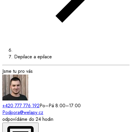
Depilace a epilace
Jsme tu pro vás
+420 777 776 192
Po–Pá 8:00–17:00
Podpora@welapy.cz
odpovídáme do 24 hodin