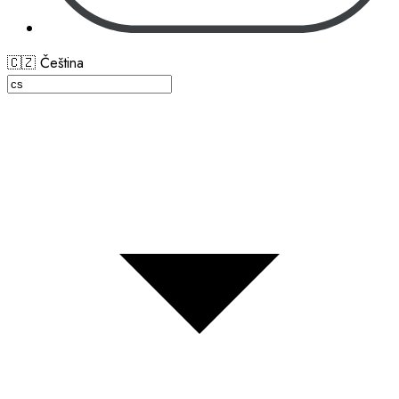
🇨🇿 Čeština