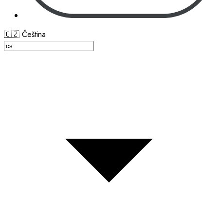
🇨🇿 Čeština