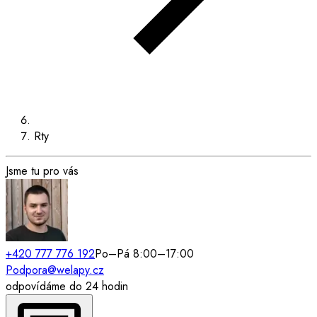
Rty
Jsme tu pro vás
+420 777 776 192
Po–Pá 8:00–17:00
Podpora@welapy.cz
odpovídáme do 24 hodin